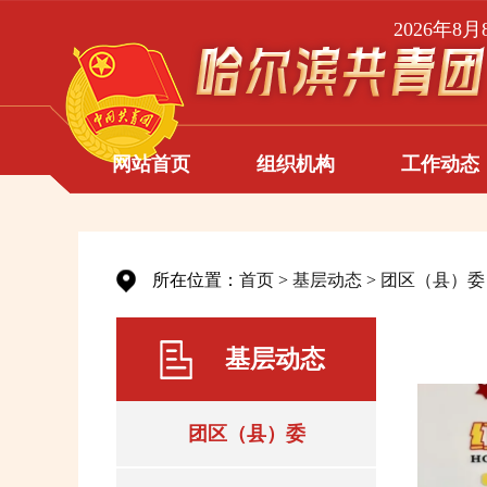
2026年8
网站首页
组织机构
工作动态
所在位置：
首页
>
基层动态
>
团区（县）委
基层动态
团区（县）委