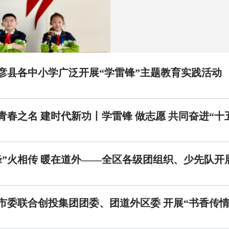
彦县各中小学广泛开展“学雷锋”主题教育实践活动
青春之名 建时代新功丨学雷锋 做志愿 共同奋进“十
锋”火相传 暖在道外——全区各级团组织、少先队开
愿服务系列活动（一）
市委联合创投集团团委、团道外区委 开展“书香传情
活动