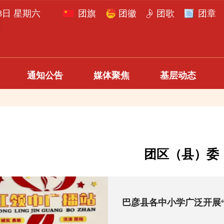
月8日 星期六
团旗
团徽
团歌
团章
通知公告
媒体聚焦
基层动态
团区（县）委
巴彦县各中小学广泛开展
动