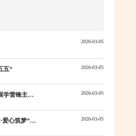
2026-03-05
2026-03-05
五五”
2026-03-05
展学雷锋主题
2026-03-05
·爱心筑梦”主