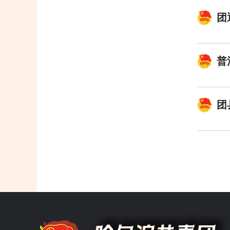
团
普法润校园 法
园
团