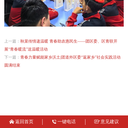
上一篇：
秋菜传情递温暖 青春助农惠民生——团区委、区青联开
展“青春暖流”送温暖活动
下一篇：
青春力量赋能家乡沃土|团道外区委“返家乡”社会实践活动
圆满结束
返回首页
一键电话
意见建议