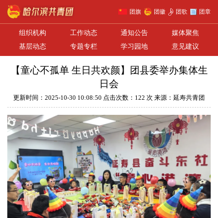
团旗
团徽
团歌
团章
组织机构
工作动态
通知公告
媒体聚焦
基层动态
专题专栏
学习园地
意见建议
【童心不孤单 生日共欢颜】团县委举办集体生
日会
更新时间：2025-10-30 10:08:50 点击次数：122 次 来源：延寿共青团