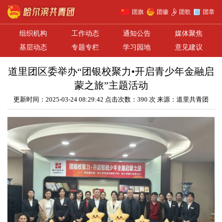
团旗
团徽
团歌
团章
组织机构
工作动态
通知公告
媒体聚焦
基层动态
专题专栏
学习园地
意见建议
道里团区委举办“团银校聚力•开启青少年金融启
蒙之旅”主题活动
更新时间：2025-03-24 08:29:42 点击次数：390 次 来源：道里共青团