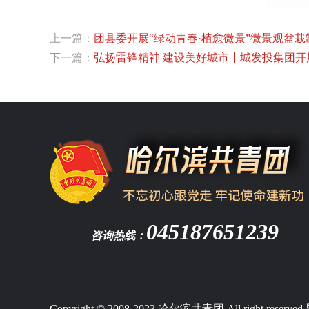
上一篇：
团县委开展“绿动青春·植愈微景”微景观盆栽
下一篇：
弘扬雷锋精神 建设美好城市丨城发投集团
045187651239
咨询热线：
Copyright © 2008-2023 哈尔滨共青团 All right reserved