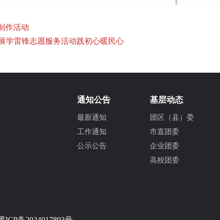
制作活动
开展学雷锋志愿服务活动践初心暖民心
通知公告
基层动态
最新通知
团区（县）委
工作通知
市直团委
公示公告
企业团委
高校团委
黑ICP备2024017893号