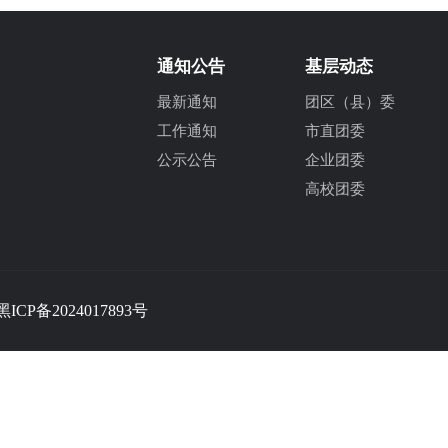
通知公告
基层动态
最新通知
团区（县）委
工作通知
市直团委
公示公告
企业团委
高校团委
黑ICP备2024017893号