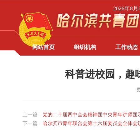
2026年8
网站首页
组织机构
工作动态
科普进校园，趣
更
上一篇：
党的二十届四中全会精神团中央青年讲师团
下一篇：
哈尔滨市青年联合会第十六届委员会全体会