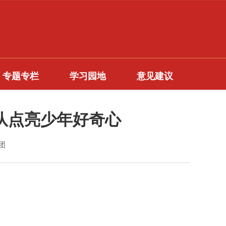
专题专栏
学习园地
意见建议
队点亮少年好奇心
青团