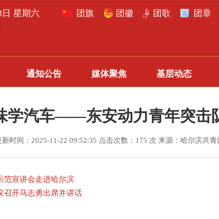
月8日 星期六
团旗
团徽
团歌
团章
通知公告
媒体聚焦
基层动态
味学汽车——东安动力青年突击
新时间：2025-11-22 09:52:35 点击次数：175 次 来源：哈尔滨共
示范宣讲会走进哈尔滨
议召开马志勇出席并讲话