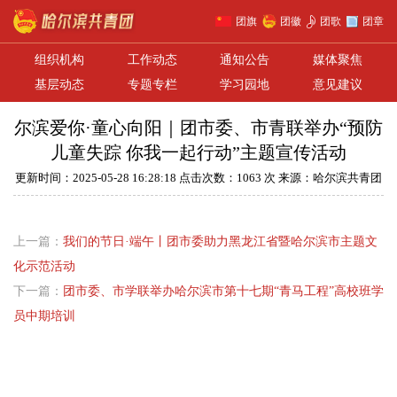
团旗
团徽
团歌
团章
组织机构
工作动态
通知公告
媒体聚焦
基层动态
专题专栏
学习园地
意见建议
尔滨爱你·童心向阳｜团市委、市青联举办“预防
儿童失踪 你我一起行动”主题宣传活动
更新时间：2025-05-28 16:28:18 点击次数：1063 次 来源：哈尔滨共青团
上一篇：
我们的节日·端午丨团市委助力黑龙江省暨哈尔滨市主题文
化示范活动
下一篇：
团市委、市学联举办哈尔滨市第十七期“青马工程”高校班学
员中期培训