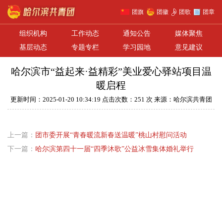
团旗
团徽
团歌
团章
组织机构
工作动态
通知公告
媒体聚焦
基层动态
专题专栏
学习园地
意见建议
哈尔滨市“益起来·益精彩”美业爱心驿站项目温
暖启程
更新时间：2025-01-20 10:34:19 点击次数：251 次 来源：哈尔滨共青团
上一篇：
团市委开展“青春暖流新春送温暖”桃山村慰问活动
下一篇：
哈尔滨第四十一届“四季沐歌”公益冰雪集体婚礼举行