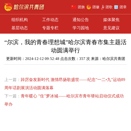
团旗
团徽
团歌
团章
组织机构
工作动态
通知公告
媒体聚焦
基层动态
专题专栏
学习园地
意见建议
“尔滨，我的青春理想城”哈尔滨青春市集主题活
动圆满举行
更新时间：2024-12-12 09:52:48 点击次数：357 次 来源：哈尔滨共青团
上一篇：
踔厉奋发新时代 激情昂扬歌盛世——纪念“一二•九”运动89
周年话剧展演活动圆满落幕
下一篇：
青年暖心 “住”梦冰城——哈尔滨市青年驿站启动仪式成功
举办