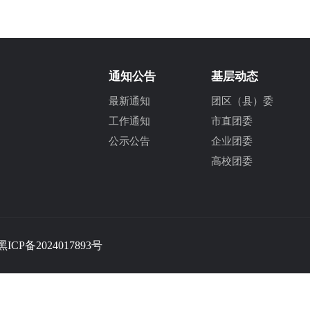
通知公告
基层动态
最新通知
团区（县）委
工作通知
市直团委
公示公告
企业团委
高校团委
黑ICP备2024017893号