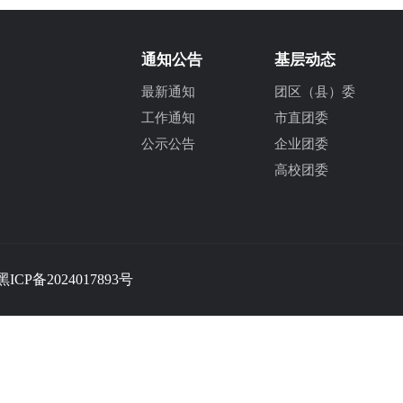
通知公告
基层动态
最新通知
团区（县）委
工作通知
市直团委
公示公告
企业团委
高校团委
黑ICP备2024017893号