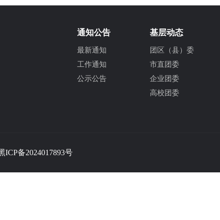
通知公告
基层动态
最新通知
团区（县）委
工作通知
市直团委
公示公告
企业团委
高校团委
黑ICP备2024017893号