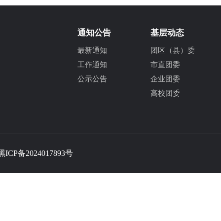
通知公告
基层动态
最新通知
团区（县）委
工作通知
市直团委
公示公告
企业团委
高校团委
黑ICP备2024017893号