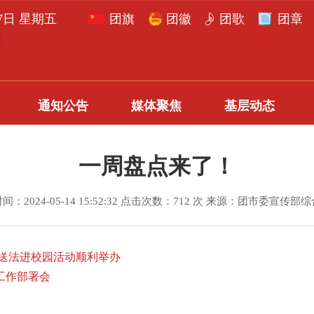
月7日 星期五
团旗
团徽
团歌
团章
通知公告
媒体聚焦
基层动态
一周盘点来了！
间：2024-05-14 15:52:32 点击次数：712 次 来源：团市委宣传部
员送法进校园活动顺利举办
工作部署会