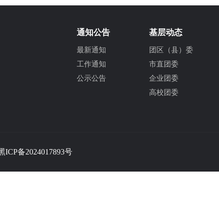
通知公告
基层动态
最新通知
团区（县）委
工作通知
市直团委
公示公告
企业团委
高校团委
黑ICP备2024017893号