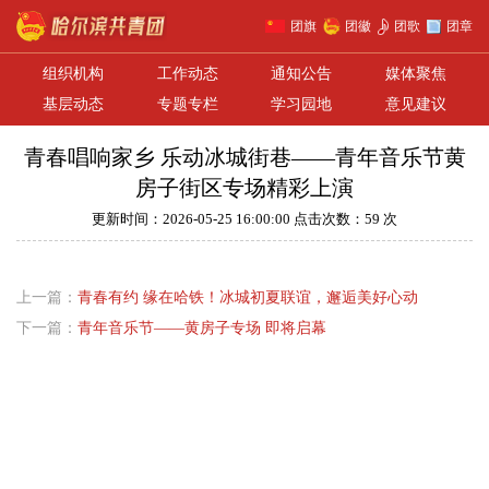
团旗
团徽
团歌
团章
组织机构
工作动态
通知公告
媒体聚焦
基层动态
专题专栏
学习园地
意见建议
青春唱响家乡 乐动冰城街巷——青年音乐节黄
房子街区专场精彩上演
更新时间：2026-05-25 16:00:00 点击次数：59 次
上一篇：
青春有约 缘在哈铁！冰城初夏联谊，邂逅美好心动
下一篇：
青年音乐节——黄房子专场 即将启幕