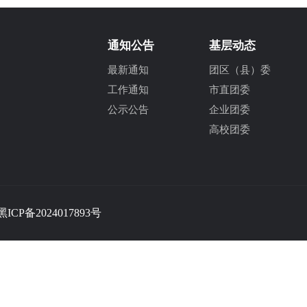
通知公告
基层动态
最新通知
团区（县）委
工作通知
市直团委
公示公告
企业团委
高校团委
黑ICP备2024017893号