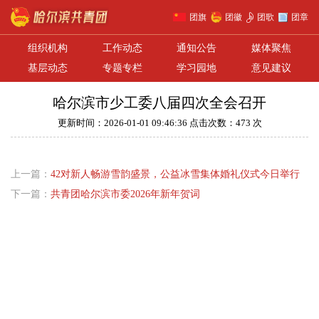
团旗
团徽
团歌
团章
组织机构
工作动态
通知公告
媒体聚焦
基层动态
专题专栏
学习园地
意见建议
哈尔滨市少工委八届四次全会召开
更新时间：2026-01-01 09:46:36 点击次数：473 次
上一篇：
42对新人畅游雪韵盛景，公益冰雪集体婚礼仪式今日举行
下一篇：
共青团哈尔滨市委2026年新年贺词