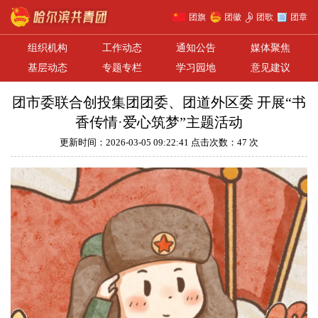
团旗
团徽
团歌
团章
组织机构
工作动态
通知公告
媒体聚焦
基层动态
专题专栏
学习园地
意见建议
团市委联合创投集团团委、团道外区委 开展“书
香传情·爱心筑梦”主题活动
更新时间：2026-03-05 09:22:41 点击次数：47 次