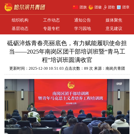
团旗
团徽
团歌
团章
组织机构
工作动态
通知公告
媒体聚焦
基层动态
专题专栏
学习园地
意见建议
砥砺淬炼青春亮丽底色，有力赋能履职使命担
当——2025年南岗区团干部培训班暨“青马工
程”培训班圆满收官
更新时间：2025-12-30 10:51:03 点击次数：89 次 来源：南岗共青团