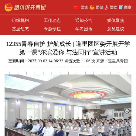
团旗
团徽
团歌
团章
组织机构
工作动态
通知公告
媒体聚焦
基层动态
专题专栏
学习园地
意见建议
12355青春自护 护航成长 | 道里团区委开展开学
第一课“尔滨爱你 与法同行”宣讲活动
更新时间：2025-09-02 14:06:33 点击次数：106 次 来源：道里共青团