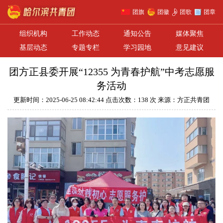
团旗
团徽
团歌
团章
组织机构
工作动态
通知公告
媒体聚焦
基层动态
专题专栏
学习园地
意见建议
团方正县委开展“12355 为青春护航”中考志愿服
务活动
更新时间：2025-06-25 08:42:44 点击次数：138 次 来源：方正共青团