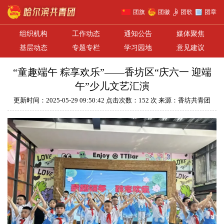
团旗
团徽
团歌
团章
组织机构
工作动态
通知公告
媒体聚焦
基层动态
专题专栏
学习园地
意见建议
“童趣端午 粽享欢乐”——香坊区“庆六一 迎端
午”少儿文艺汇演
更新时间：2025-05-29 09:50:42 点击次数：152 次 来源：香坊共青团