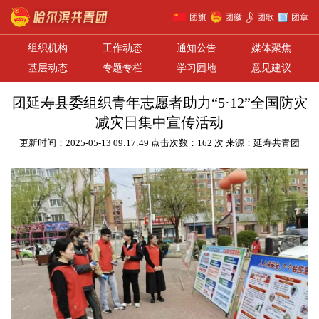
团旗
团徽
团歌
团章
组织机构
工作动态
通知公告
媒体聚焦
基层动态
专题专栏
学习园地
意见建议
团延寿县委组织青年志愿者助力“5·12”全国防灾
减灾日集中宣传活动
更新时间：2025-05-13 09:17:49 点击次数：162 次 来源：延寿共青团