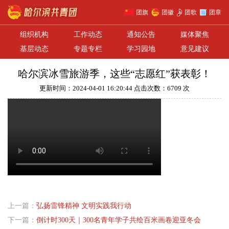
团旗
团徽
团歌
团章
组织机构
工作动态
通知公告
媒体聚焦
基层动态
专题专栏
学习园地
意见建议
哈尔滨冰雪旅游季，这些“志愿红”获表彰！
更新时间：2024-04-01 16:20:44 点击次数：6709 次
上一篇：
弘扬雷锋精神 文明实践我行动
下一篇：
倒计时300天｜300名青年学子共绘百米画卷迎亚冬会