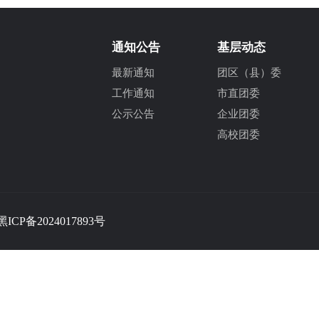
通知公告
基层动态
最新通知
团区（县）委
工作通知
市直团委
公示公告
企业团委
高校团委
黑ICP备2024017893号