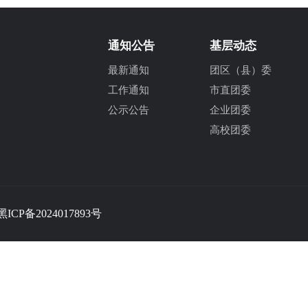
通知公告
基层动态
最新通知
团区（县）委
工作通知
市直团委
公示公告
企业团委
高校团委
黑ICP备2024017893号