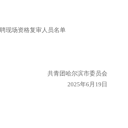
聘现场资格复审人员名单
共青团哈尔滨市委员会
2025
年
6
月
19
日