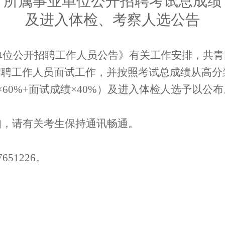
所属事业单位公开招聘考试总成绩
及进入体检、考察人选公告
单位公开招聘工作人员公告》
有关工作
安排，共青
招聘工作人员面试工作
，
并按照考试总成绩从高分
×
6
0%+
面试成绩×
4
0%
）
及进入体检人选
予以
公布
知
，请
有关
考生保持通讯
畅通
。
7651226
。