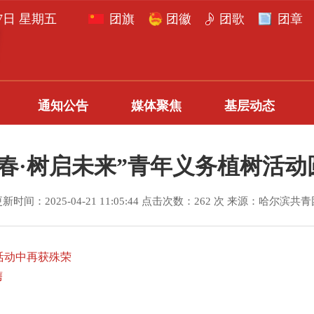
月7日 星期五
团旗
团徽
团歌
团章
通知公告
媒体聚焦
基层动态
青春·树启未来”青年义务植树活动
新时间：2025-04-21 11:05:44 点击次数：262 次 来源：哈尔滨共
活动中再获殊荣
膺