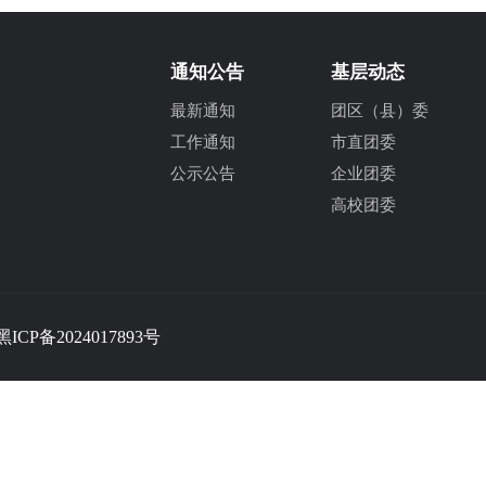
通知公告
基层动态
最新通知
团区（县）委
工作通知
市直团委
公示公告
企业团委
高校团委
黑ICP备2024017893号