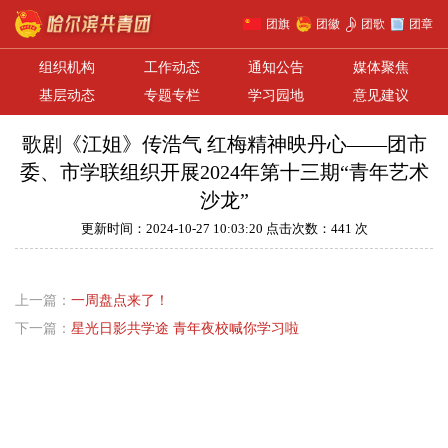
团旗
团徽
团歌
团章
组织机构
工作动态
通知公告
媒体聚焦
基层动态
专题专栏
学习园地
意见建议
歌剧《江姐》传浩气 红梅精神映丹心——团市
委、市学联组织开展2024年第十三期“青年艺术
沙龙”
更新时间：2024-10-27 10:03:20 点击次数：441 次
上一篇：
一周盘点来了！
下一篇：
星光日影共学途 青年夜校喊你学习啦