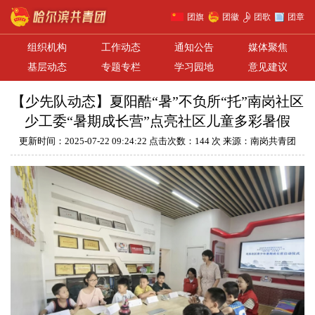
团旗
团徽
团歌
团章
组织机构
工作动态
通知公告
媒体聚焦
基层动态
专题专栏
学习园地
意见建议
【少先队动态】夏阳酷“暑”不负所“托”南岗社区
少工委“暑期成长营”点亮社区儿童多彩暑假
更新时间：2025-07-22 09:24:22 点击次数：144 次 来源：南岗共青团